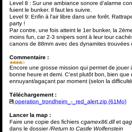
Level 8 : Sur une ambiance sonore d'alarme con
fuient le bunker. Il faut les suivre.
Level 9: Enfin à l'air libre dans une forêt. Rattra
party !
Par contre, une fois atteint le 1er bunker, la 2èm
moins fun, car 2-3 snipers sont à leur tour cachés.
canons de 88mm avec des dynamites trouvées d
Commentaire :
Encore une grosse mission qui permet de joue
bonne heure et demi. C'est plutôt bon, bien que 
ennuyant/agaçant par moment (selon la difficulté
Téléchargement :
operation_trondheim_-_red_alert.zip (61Mo)
Lancer la map :
Faire une copie des fichiers
cgamex86.dll
et
qag
dans le dossier
/Return to Castle Wolfenstein