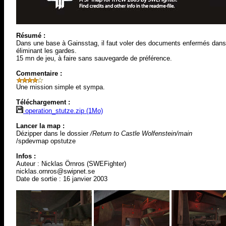
Résumé :
Dans une base à Gainsstag, il faut voler des documents enfermés dans u
éliminant les gardes.
15 mn de jeu, à faire sans sauvegarde de préférence.
Commentaire :
Une mission simple et sympa.
Téléchargement :
operation_stutze.zip (1Mo)
Lancer la map :
Dézipper dans le dossier
/Return to Castle Wolfenstein/main
/spdevmap opstutze
Infos :
Auteur : Nicklas Örnros (SWEFighter)
nicklas.ornros@swipnet.se
Date de sortie : 16 janvier 2003