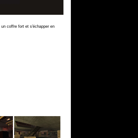
n coffre fort et s'échapper en