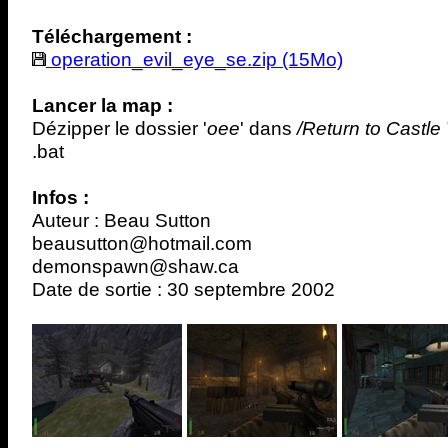
Téléchargement :
operation_evil_eye_se.zip (15Mo)
Lancer la map :
Dézipper le dossier '
oee
' dans
/Return to Castle
.bat
Infos :
Auteur : Beau Sutton
beausutton@hotmail.com
demonspawn@shaw.ca
Date de sortie : 30 septembre 2002