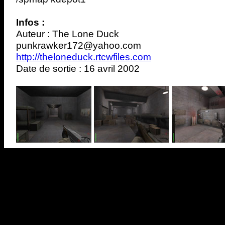
Infos :
Auteur : The Lone Duck
punkrawker172@yahoo.com
http://theloneduck.rtcwfiles.com
Date de sortie : 16 avril 2002