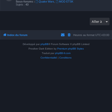
Sous-forums :
Quake Wars
,
MOD ETSK
Sujets :
43
Aller à
Index du forum
Heures au format
UTC+03:00
Développé par
phpBB
® Forum Software © phpBB Limited
Prosilver Dark Edition by
Premium phpBB Styles
Traduit par
phpBB-fr.com
Confidentialité
|
Conditions