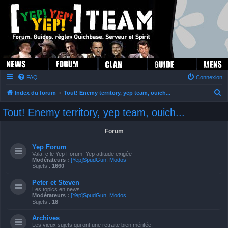
FAQ
Connexion
R
Index du forum
Tout! Enemy territory, yep team, ouich...
e
Tout! Enemy territory, yep team, ouich...
c
h
Forum
e
Yep Forum
r
Vala, c le Yep Forum! Yep attitude exigée
Modérateurs :
[Yep]SpudGun
,
Modos
c
Sujets :
1660
h
Peter et Steven
Les topics en news
e
Modérateurs :
[Yep]SpudGun
,
Modos
Sujets :
18
r
Archives
Les vieux sujets qui ont une retraite bien méritée.