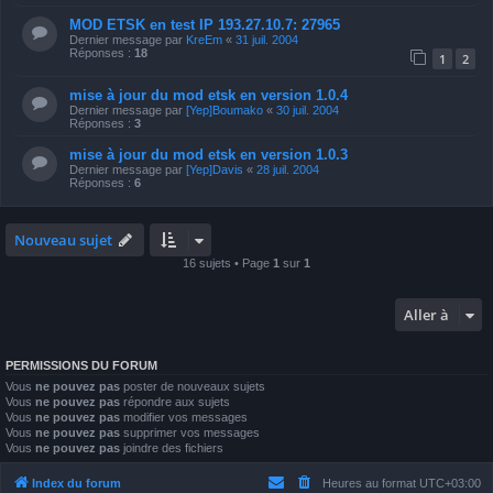
MOD ETSK en test IP 193.27.10.7: 27965
Dernier message par
KreEm
«
31 juil. 2004
Réponses :
18
1
2
mise à jour du mod etsk en version 1.0.4
Dernier message par
[Yep]Boumako
«
30 juil. 2004
Réponses :
3
mise à jour du mod etsk en version 1.0.3
Dernier message par
[Yep]Davis
«
28 juil. 2004
Réponses :
6
Nouveau sujet
16 sujets • Page
1
sur
1
Aller à
PERMISSIONS DU FORUM
Vous
ne pouvez pas
poster de nouveaux sujets
Vous
ne pouvez pas
répondre aux sujets
Vous
ne pouvez pas
modifier vos messages
Vous
ne pouvez pas
supprimer vos messages
Vous
ne pouvez pas
joindre des fichiers
Index du forum
Heures au format
UTC+03:00