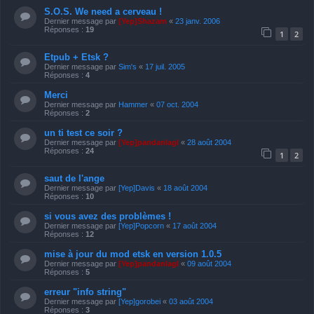
S.O.S. We need a cerveau !
Dernier message par
[Yep]Shazam
«
23 janv. 2006
Réponses :
19
1
2
Etpub + Etsk ?
Dernier message par
Sim's
«
17 juil. 2005
Réponses :
4
Merci
Dernier message par
Hammer
«
07 oct. 2004
Réponses :
2
un ti test ce soir ?
Dernier message par
[Yep]pandanlagl
«
28 août 2004
Réponses :
24
1
2
saut de l'ange
Dernier message par
[Yep]Davis
«
18 août 2004
Réponses :
10
si vous avez des problèmes !
Dernier message par
[Yep]Popcorn
«
17 août 2004
Réponses :
12
mise à jour du mod etsk en version 1.0.5
Dernier message par
[Yep]pandanlagl
«
09 août 2004
Réponses :
5
erreur "info string"
Dernier message par
[Yep]gorobei
«
03 août 2004
Réponses :
3