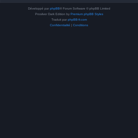
Développé par
phpBB
® Forum Software © phpBB Limited
Prosilver Dark Edition by
Premium phpBB Styles
Traduit par
phpBB-fr.com
Confidentialité
|
Conditions