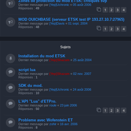
Zones de protection du mod ETSK: critiques svp
Dernier message par
[Yep]Uchronic
«
05 août 2006
Réponses :
49
1
2
3
4
MOD OUICHBASE (serveur ETSK test IP 193.27.10.7:27965)
Dernier message par
[Yep]Davis
«
01 sept. 2004
Réponses :
48
1
2
3
4
Sujets
Installation du mod ETSK
Dernier message par
[Yep]Shazam
«
25 août 2004
script lua
Dernier message par
[Yep]Shazam
«
02 nov. 2007
Réponses :
1
SDK du mod.
Dernier message par
[Yep]Uchronic
«
24 août 2006
Réponses :
10
L'API "Lua" d'ETPro.
Dernier message par
roule
«
23 juin 2006
Réponses :
50
1
2
3
4
Probleme avec Wofenstein ET
Dernier message par
zohir
«
16 avr. 2006
Réponses :
8