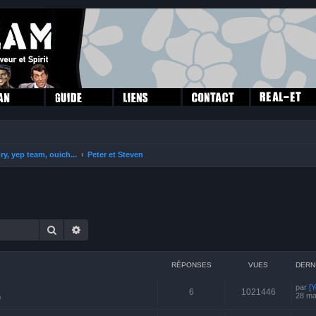
ry, yep team, ouich...
Peter et Steven
Rechercher
Recherche avancée
RÉPONSES
VUES
DERN
par
[
6
1021446
28 ma
0