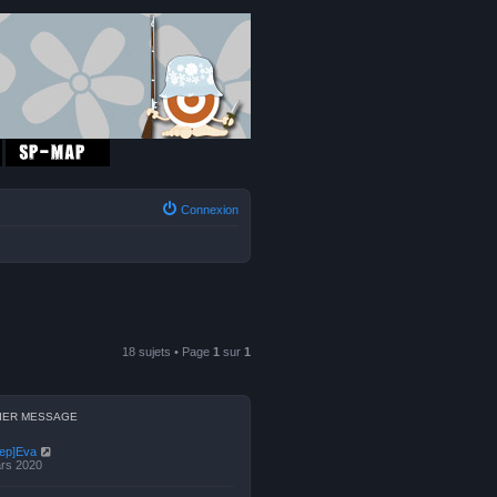
Connexion
18 sujets • Page
1
sur
1
IER MESSAGE
Yep]Eva
rs 2020