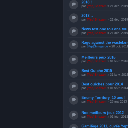
2018 !
par
[Yep]Shazam
» 21 déc. 2019
2017...
par
[Yep]Shazam
» 21 déc. 2019
News test one tou one tou
par
[Yep]Shazam
» 21 déc. 2019
Rage against the wasteland
par
[Yep]Grmgarde
» 20 oct. 201
Meilleurs jeux 2016
par
[Yep]Shazam
» 01 févr. 2016
Best Ouiche 2015
par
[Yep]Shazam
» 31 janv. 201
Best ouiches pour 2014
par
[Yep]Shazam
» 01 févr. 2014
Enemy Territory, 10 ans !
par
[Yep]Shazam
» 28 mai 2013
Nos meilleurs jeux 2012
par
[Yep]Shazam
» 01 févr. 2013
Gamilège 2011, cuvée Ye