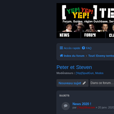
Accès rapide
FAQ
Index du forum
Tout! Enemy territo
Peter et Steven
Modérateurs :
[Yep]SpudGun
,
Modos
Nouveau sujet
SUJETS
News 2020 !
par
[Yep]Shazam
» 20 janv. 202