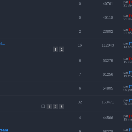
par
[
0
40761
21 dé
par
[
0
40118
21 dé
par
[
2
23802
21 dé
...
par
[
16
112043
13 ao
1
1
2
par
[
6
53279
15 ma
par
[
7
61256
19 fé
5
par
[
6
54805
05 ja
par
[
32
163471
20 ao
1
2
3
par
[
4
44566
15 ma
pteam
par
[Y
9
68278