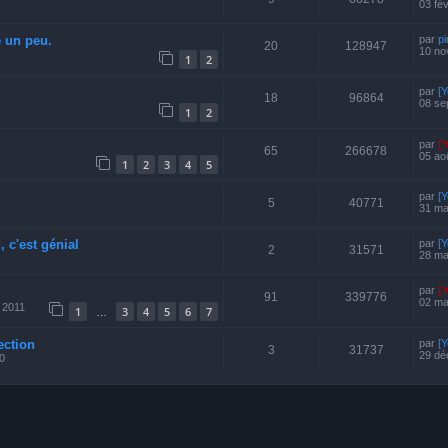
03 fé
e un peu.
par
p
20
128947
10 no
1
2
par
[Y
18
96864
08 se
1
2
par
[
65
266678
05 ao
1
2
3
4
5
par
[Y
5
40771
31 ma
 c'est génial
par
[Y
2
31571
28 ma
par
[
91
339776
02 ma
. 2011
1
3
4
5
6
7
…
ection
par
[
3
31737
29 dé
0