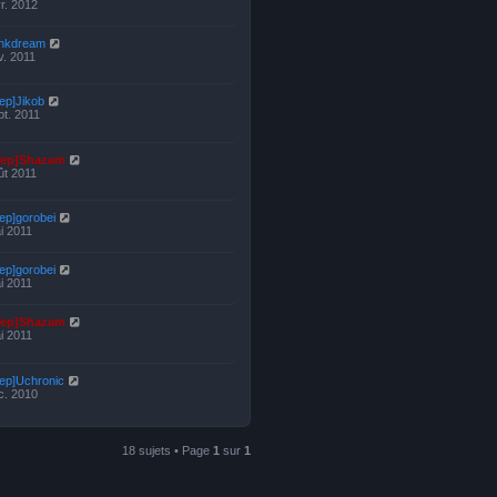
vr. 2012
inkdream
v. 2011
ep]Jikob
pt. 2011
Yep]Shazam
ût 2011
ep]gorobei
i 2011
ep]gorobei
i 2011
Yep]Shazam
i 2011
Yep]Uchronic
c. 2010
18 sujets • Page
1
sur
1