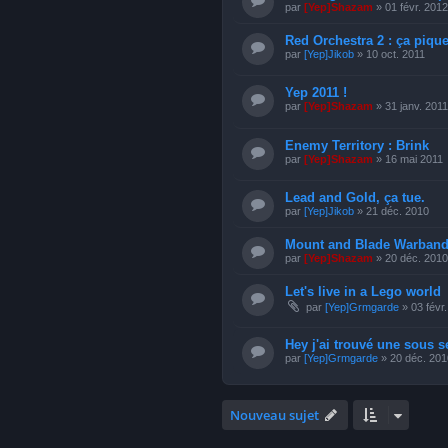
par
[Yep]Shazam
» 01 févr. 2012
Red Orchestra 2 : ça piqu
par
[Yep]Jikob
» 10 oct. 2011
Yep 2011 !
par
[Yep]Shazam
» 31 janv. 2011
Enemy Territory : Brink
par
[Yep]Shazam
» 16 mai 2011
Lead and Gold, ça tue.
par
[Yep]Jikob
» 21 déc. 2010
Mount and Blade Warband,
par
[Yep]Shazam
» 20 déc. 2010
Let's live in a Lego world
par
[Yep]Grmgarde
» 03 févr
Hey j'ai trouvé une sous s
par
[Yep]Grmgarde
» 20 déc. 201
Nouveau sujet