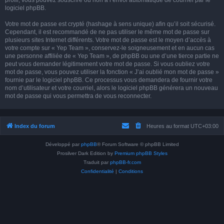
profil, vous pouvez souscrire ou non à l’envoi automatique de courriel par le
logiciel phpBB.
Votre mot de passe est crypté (hashage à sens unique) afin qu’il soit sécurisé.
Cependant, il est recommandé de ne pas utiliser le même mot de passe sur
plusieurs sites Internet différents. Votre mot de passe est le moyen d’accès à
votre compte sur « Yep Team », conservez-le soigneusement et en aucun cas
une personne affiliée de « Yep Team », de phpBB ou une d’une tierce partie ne
peut vous demander légitimement votre mot de passe. Si vous oubliez votre
mot de passe, vous pouvez utiliser la fonction « J’ai oublié mon mot de passe »
fournie par le logiciel phpBB. Ce processus vous demandera de fournir votre
nom d’utilisateur et votre courriel, alors le logiciel phpBB générera un nouveau
mot de passe qui vous permettra de vous reconnecter.
Index du forum
Heures au format
UTC+03:00
Développé par
phpBB
® Forum Software © phpBB Limited
Prosilver Dark Edition by
Premium phpBB Styles
Traduit par
phpBB-fr.com
Confidentialité
|
Conditions