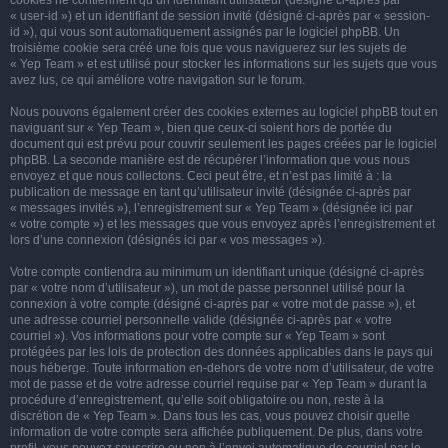
cookies ne contiennent qu’un identifiant utilisateur (désigné ci-après par
« user-id ») et un identifiant de session invité (désigné ci-après par « session-
id »), qui vous sont automatiquement assignés par le logiciel phpBB. Un
troisième cookie sera créé une fois que vous naviguerez sur les sujets de
« Yep Team » et est utilisé pour stocker les informations sur les sujets que vous
avez lus, ce qui améliore votre navigation sur le forum.
Nous pouvons également créer des cookies externes au logiciel phpBB tout en
naviguant sur « Yep Team », bien que ceux-ci soient hors de portée du
document qui est prévu pour couvrir seulement les pages créées par le logiciel
phpBB. La seconde manière est de récupérer l’information que vous nous
envoyez et que nous collectons. Ceci peut être, et n’est pas limité à : la
publication de message en tant qu’utilisateur invité (désignée ci-après par
« messages invités »), l’enregistrement sur « Yep Team » (désignée ici par
« votre compte ») et les messages que vous envoyez après l’enregistrement et
lors d’une connexion (désignés ici par « vos messages »).
Votre compte contiendra au minimum un identifiant unique (désigné ci-après
par « votre nom d’utilisateur »), un mot de passe personnel utilisé pour la
connexion à votre compte (désigné ci-après par « votre mot de passe »), et
une adresse courriel personnelle valide (désignée ci-après par « votre
courriel »). Vos informations pour votre compte sur « Yep Team » sont
protégées par les lois de protection des données applicables dans le pays qui
nous héberge. Toute information en-dehors de votre nom d’utilisateur, de votre
mot de passe et de votre adresse courriel requise par « Yep Team » durant la
procédure d’enregistrement, qu’elle soit obligatoire ou non, reste à la
discrétion de « Yep Team ». Dans tous les cas, vous pouvez choisir quelle
information de votre compte sera affichée publiquement. De plus, dans votre