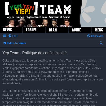
FAQ
Connexion
R
Index du forum
e
Yep Team - Politique de confidentialité
c
h
Cette politique explique en détail comment « Yep Team » et ses sociétés
affiliées (désignés ci-après par « nous », « notre », « nos », « Yep Team »,
e
« https://yepteam.com/forum ») et phpBB (désigné ci-après par « ils », « eux »,
r
« leur », « logiciel phpBB », « www.phpbb.com », « phpBB Limited »,
« Équipes phpBB ») utilisent n’importe quelle information collectée pendant
c
n’importe quelle session d’utilisation de votre part (désignée ci-après par « vos
h
informations »).
e
Vos informations sont collectées de deux manières. Premièrement, en
r
naviguant sur « Yep Team », le logiciel phpBB créera un certain nombre de
cookies, qui sont des petits fichiers textes téléchargés dans les fichiers
temporaires du navigateur Internet de votre ordinateur. Les deux premiers