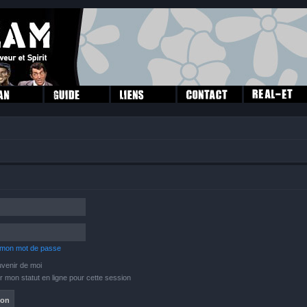
é mon mot de passe
venir de moi
 mon statut en ligne pour cette session