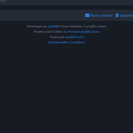
Nous contacter
Supprime
Développé par
phpBB
® Forum Software © phpBB Limited
Prosilver Dark Edition by
Premium phpBB Styles
Traduit par
phpBB-fr.com
Confidentialité
|
Conditions