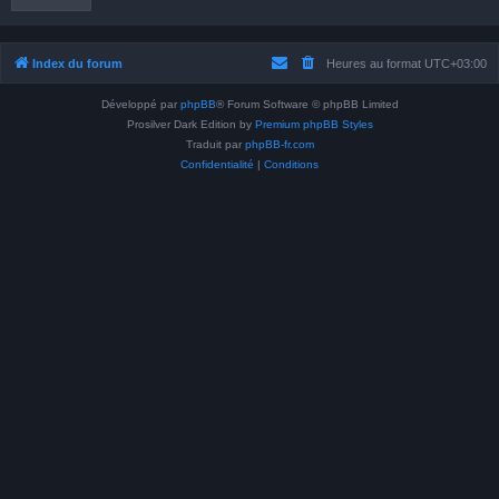
Index du forum
Heures au format
UTC+03:00
Développé par
phpBB
® Forum Software © phpBB Limited
Prosilver Dark Edition by
Premium phpBB Styles
Traduit par
phpBB-fr.com
Confidentialité
|
Conditions