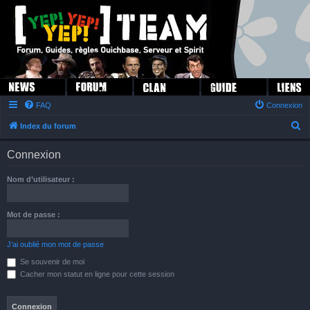
FAQ
Connexion
R
Index du forum
e
Connexion
c
h
Nom d’utilisateur :
e
r
Mot de passe :
c
h
J’ai oublié mon mot de passe
e
Se souvenir de moi
Cacher mon statut en ligne pour cette session
r