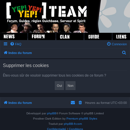
FAQ
Connexion
R
Index du forum
e
Supprimer les cookies
c
h
Êtes-vous sûr de vouloir supprimer tous les cookies de ce forum ?
e
r
c
h
Index du forum
Heures au format
UTC+03:00
e
Développé par
phpBB
® Forum Software © phpBB Limited
r
Prosilver Dark Edition by
Premium phpBB Styles
Traduit par
phpBB-fr.com
Confidentialité
|
Conditions