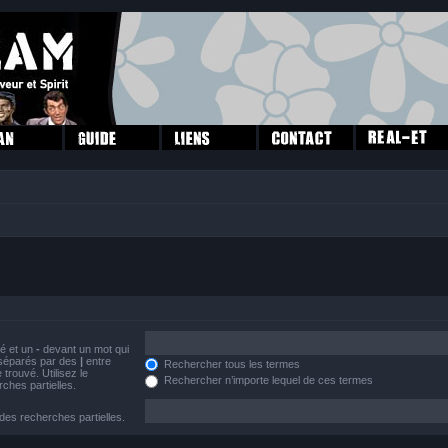
vé et un
-
devant un mot qui
s séparés par des
|
entre
Rechercher tous les termes
trouvé. Utilisez le
Rechercher n’importe lequel de ces termes
ches partielles.
 des recherches partielles.