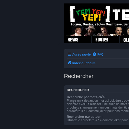
Accès rapide
FAQ
Index du forum
Rechercher
RECHERCHER
Recherche par mots-clés :
Placez un
+
devant un mot qui doit être trou
doit être exclu. Saisissez une suite de mot
crochets si uniquement un des mots doit être 
caractère « * » comme joker pour des recher
Rechercher par auteur :
Utilisez le caractère « * » comme joker pour