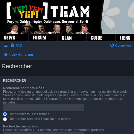
FAQ
Connexion
Index du forum
Rechercher
RECHERCHER
Recherche par mots-clés :
Placez un
+
devant un mot qui doit être trouvé et un
-
devant un mot qui doit être exclu.
Saisissez une suite de mots séparés par des
|
entre crochets si uniquement un des
mots doit être trouvé. Utilisez le caractère « * » comme joker pour des recherches
partielles.
Rechercher tous les termes
Rechercher n’importe lequel de ces termes
Rechercher par auteur :
Utilisez le caractère « * » comme joker pour des recherches partielles.