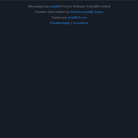
Développé par
phpBB
® Forum Software © phpBB Limited
Prosilver Dark Edition by
Premium phpBB Styles
Traduit par
phpBB-fr.com
Confidentialité
|
Conditions