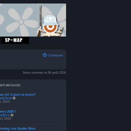
Connexion
Nous sommes le 06 août 2026
IER MESSAGE
ey toi! à quoi tu joues?
V
ep]Jikob
o
v. 2024
i
r
ews 2020 !
l
V
Yep]Eva
e
o
rs 2020
d
i
e
r
r
Oneday cup Quake Wars
l
n