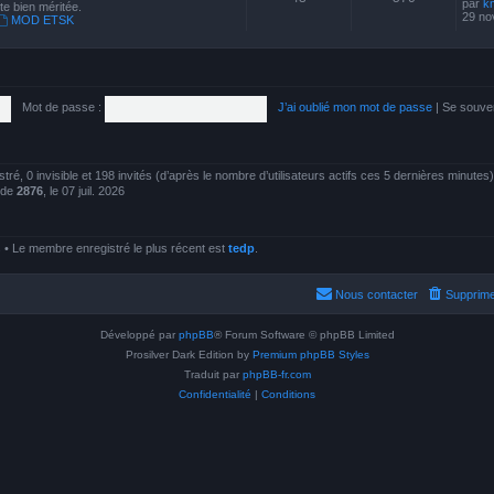
par
k
te bien méritée.
29 no
MOD ETSK
Mot de passe :
J’ai oublié mon mot de passe
|
Se souve
istré, 0 invisible et 198 invités (d’après le nombre d’utilisateurs actifs ces 5 dernières minutes)
t de
2876
, le 07 juil. 2026
 Le membre enregistré le plus récent est
tedp
.
Nous contacter
Supprime
Développé par
phpBB
® Forum Software © phpBB Limited
Prosilver Dark Edition by
Premium phpBB Styles
Traduit par
phpBB-fr.com
Confidentialité
|
Conditions