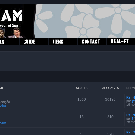
H...
SUJETS
MESSAGES
DERN
Re: H
1660
30193
par
[Y
 exigée
16 no
odos
Re: N
18
310
par
[
28 ma
odos
Re: 
43
570