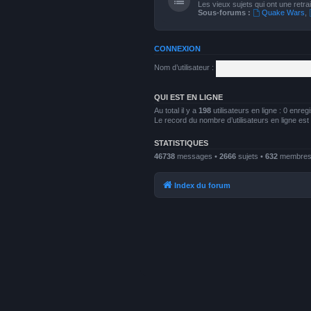
Les vieux sujets qui ont une retrai
Sous-forums :
Quake Wars
,
CONNEXION
Nom d’utilisateur :
QUI EST EN LIGNE
Au total il y a
198
utilisateurs en ligne : 0 enreg
Le record du nombre d’utilisateurs en ligne es
STATISTIQUES
46738
messages •
2666
sujets •
632
membres •
Index du forum