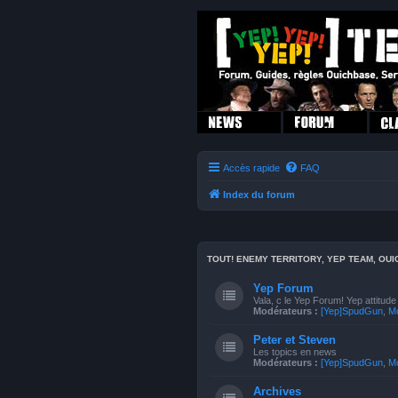
Accès rapide
FAQ
Index du forum
TOUT! ENEMY TERRITORY, YEP TEAM, OUIC
Yep Forum
Vala, c le Yep Forum! Yep attitude
Modérateurs :
[Yep]SpudGun
,
M
Peter et Steven
Les topics en news
Modérateurs :
[Yep]SpudGun
,
M
Archives