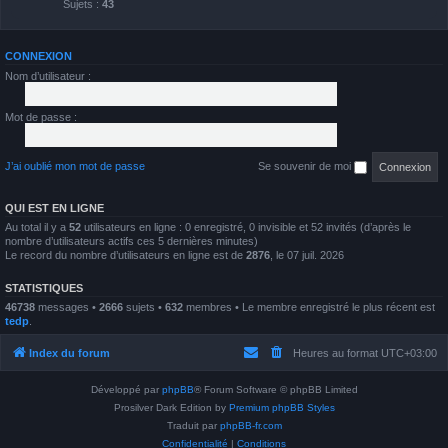
Sujets :
43
CONNEXION
Nom d’utilisateur :
Mot de passe :
J’ai oublié mon mot de passe
Se souvenir de moi
QUI EST EN LIGNE
Au total il y a
52
utilisateurs en ligne : 0 enregistré, 0 invisible et 52 invités (d’après le
nombre d’utilisateurs actifs ces 5 dernières minutes)
Le record du nombre d’utilisateurs en ligne est de
2876
, le 07 juil. 2026
STATISTIQUES
46738
messages •
2666
sujets •
632
membres • Le membre enregistré le plus récent est
tedp
.
Index du forum
Heures au format
UTC+03:00
Développé par
phpBB
® Forum Software © phpBB Limited
Prosilver Dark Edition by
Premium phpBB Styles
Traduit par
phpBB-fr.com
Confidentialité
|
Conditions