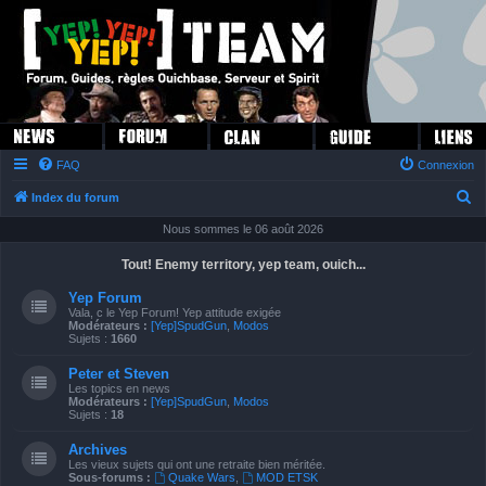
FAQ
Connexion
R
Index du forum
e
Nous sommes le 06 août 2026
c
Tout! Enemy territory, yep team, ouich...
h
Yep Forum
e
Vala, c le Yep Forum! Yep attitude exigée
Modérateurs :
[Yep]SpudGun
,
Modos
r
Sujets :
1660
c
Peter et Steven
h
Les topics en news
Modérateurs :
[Yep]SpudGun
,
Modos
e
Sujets :
18
r
Archives
Les vieux sujets qui ont une retraite bien méritée.
Sous-forums :
Quake Wars
,
MOD ETSK