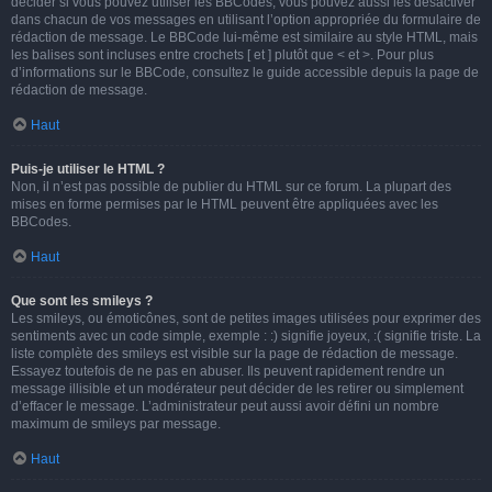
décider si vous pouvez utiliser les BBCodes, vous pouvez aussi les désactiver
dans chacun de vos messages en utilisant l’option appropriée du formulaire de
rédaction de message. Le BBCode lui-même est similaire au style HTML, mais
les balises sont incluses entre crochets [ et ] plutôt que < et >. Pour plus
d’informations sur le BBCode, consultez le guide accessible depuis la page de
rédaction de message.
Haut
Puis-je utiliser le HTML ?
Non, il n’est pas possible de publier du HTML sur ce forum. La plupart des
mises en forme permises par le HTML peuvent être appliquées avec les
BBCodes.
Haut
Que sont les smileys ?
Les smileys, ou émoticônes, sont de petites images utilisées pour exprimer des
sentiments avec un code simple, exemple : :) signifie joyeux, :( signifie triste. La
liste complète des smileys est visible sur la page de rédaction de message.
Essayez toutefois de ne pas en abuser. Ils peuvent rapidement rendre un
message illisible et un modérateur peut décider de les retirer ou simplement
d’effacer le message. L’administrateur peut aussi avoir défini un nombre
maximum de smileys par message.
Haut