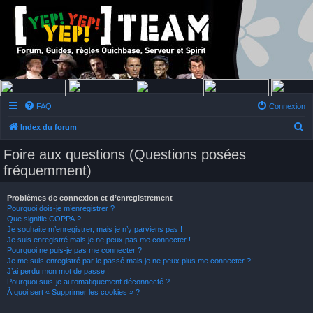
FAQ
Connexion
R
Index du forum
e
Foire aux questions (Questions posées
c
fréquemment)
h
e
Problèmes de connexion et d’enregistrement
Pourquoi dois-je m’enregistrer ?
r
Que signifie COPPA ?
c
Je souhaite m’enregistrer, mais je n’y parviens pas !
Je suis enregistré mais je ne peux pas me connecter !
h
Pourquoi ne puis-je pas me connecter ?
Je me suis enregistré par le passé mais je ne peux plus me connecter ?!
e
J’ai perdu mon mot de passe !
r
Pourquoi suis-je automatiquement déconnecté ?
À quoi sert « Supprimer les cookies » ?