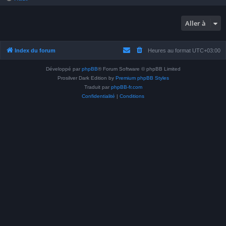
Aller à
Index du forum
Heures au format
UTC+03:00
Développé par
phpBB
® Forum Software © phpBB Limited
Prosilver Dark Edition by
Premium phpBB Styles
Traduit par
phpBB-fr.com
Confidentialité
|
Conditions