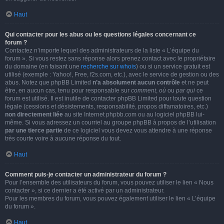
Haut
Qui contacter pour les abus ou les questions légales concernant ce
forum ?
Contactez n’importe lequel des administrateurs de la liste « L’équipe du
forum ». Si vous restez sans réponse alors prenez contact avec le propriétaire
du domaine (en faisant une
recherche sur whois
) ou si un service gratuit est
utilisé (exemple : Yahoo!, Free, f2s.com, etc.), avec le service de gestion ou des
abus. Notez que phpBB Limited
n’a absolument aucun contrôle
et ne peut
être, en aucun cas, tenu pour responsable sur
comment
,
où
ou
par qui
ce
forum est utilisé. Il est inutile de contacter phpBB Limited pour toute question
légale (cessions et désistements, responsabilité, propos diffamatoires, etc.)
non directement liée
au site Internet phpbb.com ou au logiciel phpBB lui-
même. Si vous adressez un courriel au groupe phpBB à propos de l’utilisation
par une tierce partie
de ce logiciel vous devez vous attendre à une réponse
très courte voire à aucune réponse du tout.
Haut
Comment puis-je contacter un administrateur du forum ?
Pour l’ensemble des utilisateurs du forum, vous pouvez utiliser le lien « Nous
contacter », si ce dernier a été activé par un administrateur.
Pour les membres du forum, vous pouvez également utiliser le lien « L’équipe
du forum ».
Haut