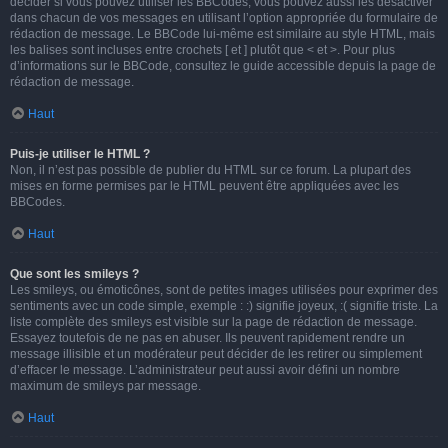
décider si vous pouvez utiliser les BBCodes, vous pouvez aussi les désactiver
dans chacun de vos messages en utilisant l’option appropriée du formulaire de
rédaction de message. Le BBCode lui-même est similaire au style HTML, mais
les balises sont incluses entre crochets [ et ] plutôt que < et >. Pour plus
d’informations sur le BBCode, consultez le guide accessible depuis la page de
rédaction de message.
Haut
Puis-je utiliser le HTML ?
Non, il n’est pas possible de publier du HTML sur ce forum. La plupart des
mises en forme permises par le HTML peuvent être appliquées avec les
BBCodes.
Haut
Que sont les smileys ?
Les smileys, ou émoticônes, sont de petites images utilisées pour exprimer des
sentiments avec un code simple, exemple : :) signifie joyeux, :( signifie triste. La
liste complète des smileys est visible sur la page de rédaction de message.
Essayez toutefois de ne pas en abuser. Ils peuvent rapidement rendre un
message illisible et un modérateur peut décider de les retirer ou simplement
d’effacer le message. L’administrateur peut aussi avoir défini un nombre
maximum de smileys par message.
Haut