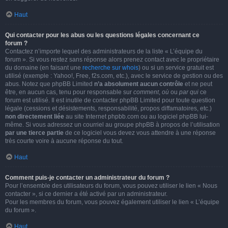
Haut
Qui contacter pour les abus ou les questions légales concernant ce
forum ?
Contactez n’importe lequel des administrateurs de la liste « L’équipe du
forum ». Si vous restez sans réponse alors prenez contact avec le propriétaire
du domaine (en faisant une
recherche sur whois
) ou si un service gratuit est
utilisé (exemple : Yahoo!, Free, f2s.com, etc.), avec le service de gestion ou des
abus. Notez que phpBB Limited
n’a absolument aucun contrôle
et ne peut
être, en aucun cas, tenu pour responsable sur
comment
,
où
ou
par qui
ce
forum est utilisé. Il est inutile de contacter phpBB Limited pour toute question
légale (cessions et désistements, responsabilité, propos diffamatoires, etc.)
non directement liée
au site Internet phpbb.com ou au logiciel phpBB lui-
même. Si vous adressez un courriel au groupe phpBB à propos de l’utilisation
par une tierce partie
de ce logiciel vous devez vous attendre à une réponse
très courte voire à aucune réponse du tout.
Haut
Comment puis-je contacter un administrateur du forum ?
Pour l’ensemble des utilisateurs du forum, vous pouvez utiliser le lien « Nous
contacter », si ce dernier a été activé par un administrateur.
Pour les membres du forum, vous pouvez également utiliser le lien « L’équipe
du forum ».
Haut