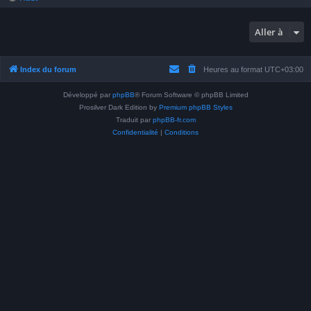
Aller à
Index du forum
Heures au format
UTC+03:00
Développé par
phpBB
® Forum Software © phpBB Limited
Prosilver Dark Edition by
Premium phpBB Styles
Traduit par
phpBB-fr.com
Confidentialité
|
Conditions