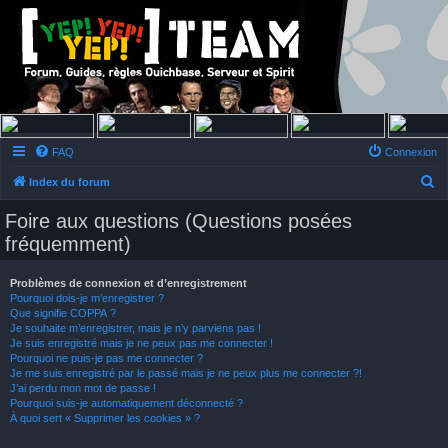
FAQ
Connexion
R
Index du forum
e
Foire aux questions (Questions posées
c
fréquemment)
h
e
Problèmes de connexion et d’enregistrement
Pourquoi dois-je m’enregistrer ?
r
Que signifie COPPA ?
c
Je souhaite m’enregistrer, mais je n’y parviens pas !
Je suis enregistré mais je ne peux pas me connecter !
h
Pourquoi ne puis-je pas me connecter ?
Je me suis enregistré par le passé mais je ne peux plus me connecter ?!
e
J’ai perdu mon mot de passe !
r
Pourquoi suis-je automatiquement déconnecté ?
À quoi sert « Supprimer les cookies » ?