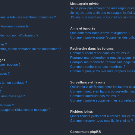
Messagerie privée
Je ne peux pas envoyer de messages privé
Je reçois sans arrêt des messages indésirab
ns la liste des membres connectés ?
J’ai reçu un spam ou un courriel abusif d’u
 toujours incorrecte !
Amis et ignorés
Que sont mes listes d’amis et d’ignorés ?
de mon nom d’utilisateur ?
Comment puis-je ajouter/supprimer des utilis
ier ?
Recherche dans les forums
bre, on me demande de me connecter !?
Comment rechercher dans les forums ?
Pourquoi ma recherche ne renvoie aucun rés
ages
Pourquoi ma recherche renvoie une page bl
une réponse ?
Comment rechercher des membres ?
e ?
Comment puis-je trouver mes propres messa
ages ?
Surveillance et favoris
ons à mon sondage ?
Quelle est la différence entre les favoris et l
 ?
Comment mettre en favoris ou surveiller des
?
Comment surveiller des forums ?
s à mon message ?
Comment puis-je supprimer mes surveillance
érateur ?
 la page de rédaction de message ?
Fichiers joints
Quels fichiers joints sont autorisés sur ce f
Comment trouver tous mes fichiers joints ?
Concernant phpBB