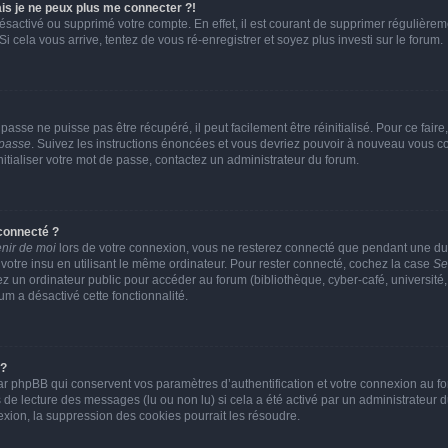
is je ne peux plus me connecter ?!
 désactivé ou supprimé votre compte. En effet, il est courant de supprimer réguliè
Si cela vous arrive, tentez de vous ré-enregistrer et soyez plus investi sur le forum.
asse ne puisse pas être récupéré, il peut facilement être réinitialisé. Pour ce fai
 passe
. Suivez les instructions énoncées et vous devriez pouvoir à nouveau vous c
nitialiser votre mot de passe, contactez un administrateur du forum.
connecté ?
nir de moi
lors de votre connexion, vous ne resterez connecté que pendant une 
 votre insu en utilisant le même ordinateur. Pour rester connecté, cochez la case
Se
 un ordinateur public pour accéder au forum (bibliothèque, cyber-café, université, 
um a désactivé cette fonctionnalité.
 ?
r phpBB qui conservent vos paramètres d’authentification et votre connexion au for
rs de lecture des messages (lu ou non lu) si cela a été activé par un administrateur
on, la suppression des cookies pourrait les résoudre.