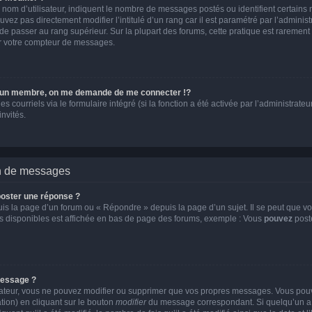
 nom d’utilisateur, indiquent le nombre de messages postés ou identifient certains
vez pas directement modifier l’intitulé d’un rang car il est paramétré par l’adminis
de passer au rang supérieur. Sur la plupart des forums, cette pratique est rarement
er votre compteur de messages.
un membre, on me demande de me connecter !?
ourriels via le formulaire intégré (si la fonction a été activée par l’administrateur
invités.
on de messages
oster une réponse ?
s la page d’un forum ou « Répondre » depuis la page d’un sujet. Il se peut que vo
ns disponibles est affichée en bas de page des forums, exemple : Vous
pouvez
post
message ?
rateur, vous ne pouvez modifier ou supprimer que vos propres messages. Vous pou
tion) en cliquant sur le bouton
modifier
du message correspondant. Si quelqu’un a 