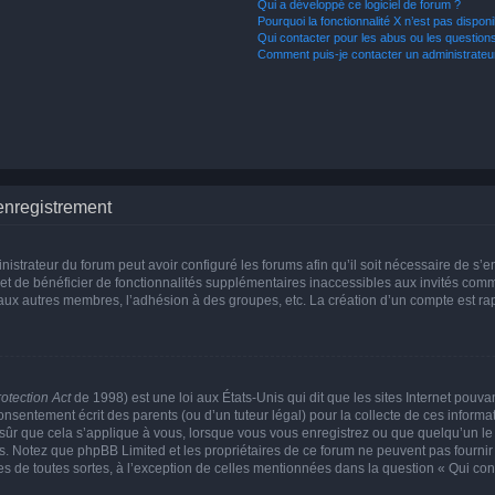
Qui a développé ce logiciel de forum ?
Pourquoi la fonctionnalité X n’est pas disponi
Qui contacter pour les abus ou les question
Comment puis-je contacter un administrateu
enregistrement
nistrateur du forum peut avoir configuré les forums afin qu’il soit nécessaire de s’
met de bénéficier de fonctionnalités supplémentaires inaccessibles aux invités comm
 aux autres membres, l’adhésion à des groupes, etc. La création d’un compte est ra
otection Act
de 1998) est une loi aux États-Unis qui dit que les sites Internet pouva
nsentement écrit des parents (ou d’un tuteur légal) pour la collecte de ces informat
sûr que cela s’applique à vous, lorsque vous vous enregistrez ou que quelqu’un le f
is. Notez que phpBB Limited et les propriétaires de ce forum ne peuvent pas fournir
es de toutes sortes, à l’exception de celles mentionnées dans la question « Qui con