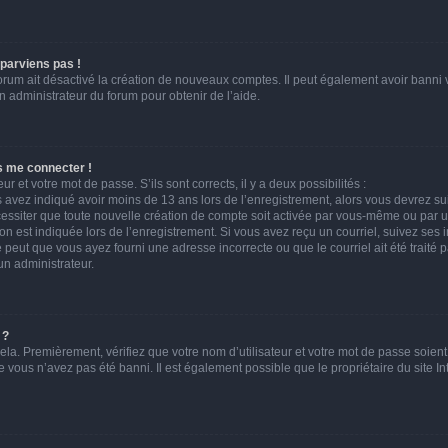
 parviens pas !
forum ait désactivé la création de nouveaux comptes. Il peut également avoir banni vo
n administrateur du forum pour obtenir de l’aide.
s me connecter !
ur et votre mot de passe. S’ils sont corrects, il y a deux possibilités :
s avez indiqué avoir moins de 13 ans lors de l’enregistrement, alors vous devrez suiv
ssiter que toute nouvelle création de compte soit activée par vous-même ou par u
on est indiquée lors de l’enregistrement. Si vous avez reçu un courriel, suivez ses i
e peut que vous ayez fourni une adresse incorrecte ou que le courriel ait été traité pa
un administrateur.
 ?
la. Premièrement, vérifiez que votre nom d’utilisateur et votre mot de passe soient c
e vous n’avez pas été banni. Il est également possible que le propriétaire du site In