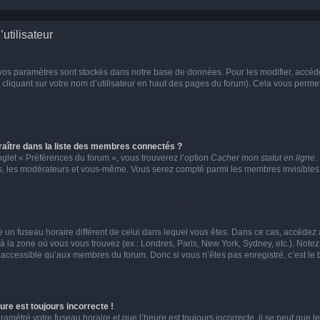
utilisateur
vos paramètres sont stockés dans notre base de données. Pour les modifier, accé
 cliquant sur votre nom d’utilisateur en haut des pages du forum). Cela vous permet
tre dans la liste des membres connectés ?
nglet « Préférences du forum », vous trouverez l’option
Cacher mon statut en ligne
.
urs, les modérateurs et vous-même. Vous serez compté parmi les membres invisibles
lise un fuseau horaire différent de celui dans lequel vous êtes. Dans ce cas, accédez
 à la zone où vous vous trouvez (ex : Londres, Paris, New York, Sydney, etc.). Notez
accessible qu’aux membres du forum. Donc si vous n’êtes pas enregistré, c’est le 
ure est toujours incorrecte !
ramétré votre fuseau horaire et que l’heure est toujours incorrecte, il se peut que l