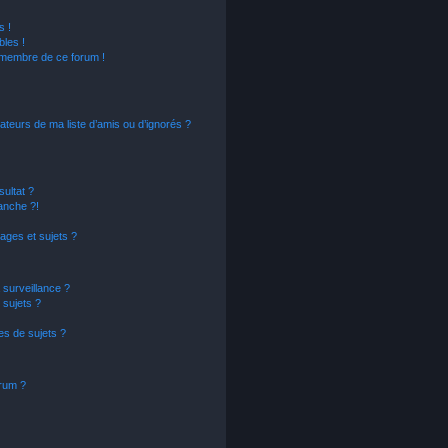
s !
les !
n membre de ce forum !
ateurs de ma liste d’amis ou d’ignorés ?
ultat ?
anche ?!
ges et sujets ?
a surveillance ?
 sujets ?
s de sujets ?
orum ?