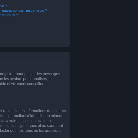
ble ?
s légales concernant ce forum ?
r du forum ?
enregistrer pour poster des messages.
e les avatars personnalisés, la
pide et vivement conseillée.
nt recueillir des informations de mineurs
ions permettant d’identifier un mineur
ait à votre place, contactez un
 de conseils juridiques et ne sauraient
tacter pour les abus ou les questions