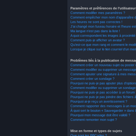
Paramètres et préférences de l’utilisateur
Comment modifier mes paramètres ?
Comment empêcher mon nom d’apparaître da
Les heures ne sont pas correctes !
J’ai changé mon fuseau horaire et l’heure est
Ma langue n’est pas dans la liste !
A quoi correspondent les images à proximité 
Comment puis-je afficher un avatar ?
Qu’est-ce que mon rang et comment le modif
Lorsque je clique sur le lien
courriel
d’un mem
Problèmes liés à la publication de mess
Comment créer un nouveau sujet ou poster 
Comment modifier ou supprimer un messag
Comment ajouter une signature à mes mess
Comment créer un sondage ?
Pourquoi ne puis-je pas ajouter plus d’opti
Comment modifier ou supprimer un sondage
Pourquoi ne puis-je pas accéder à un forum 
Pourquoi ne puis-je pas joindre des fichier
Pourquoi ai-je reçu un avertissement ?
Comment rapporter des messages à un mod
À quoi sert le bouton « Sauvegarder » dans
Pourquoi mon message doit être validé ?
Comment remonter mon sujet ?
Mise en forme et types de sujets
Que sont les BBCodes ?