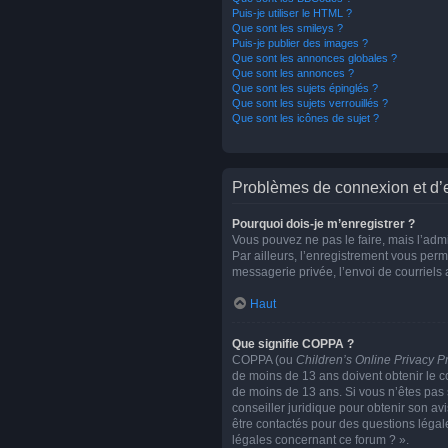
Puis-je utiliser le HTML ?
Que sont les smileys ?
Puis-je publier des images ?
Que sont les annonces globales ?
Que sont les annonces ?
Que sont les sujets épinglés ?
Que sont les sujets verrouillés ?
Que sont les icônes de sujet ?
Problèmes de connexion et d’
Pourquoi dois-je m’enregistrer ?
Vous pouvez ne pas le faire, mais l’admi
Par ailleurs, l’enregistrement vous per
messagerie privée, l’envoi de courriels
Haut
Que signifie COPPA ?
COPPA (ou
Children’s Online Privacy Pr
de moins de 13 ans doivent obtenir le co
de moins de 13 ans. Si vous n’êtes pas 
conseiller juridique pour obtenir son av
être contactés pour des questions légal
légales concernant ce forum ? ».